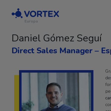
Navegación principal
Europa
Daniel Gómez Seguí
Direct Sales Manager – E
Gr
de
fo
pe
ca
co