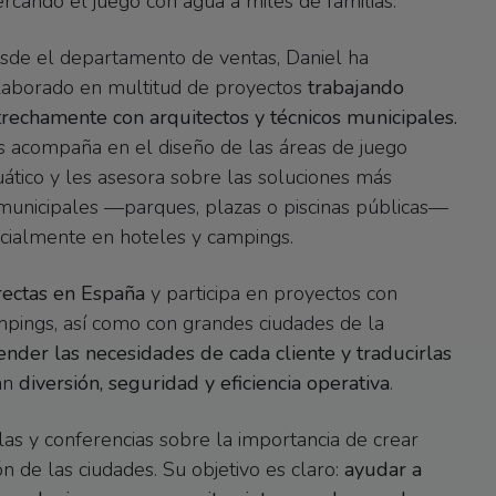
ercando el juego con agua a miles de familias.
sde el departamento de ventas, Daniel ha
laborado en multitud de proyectos
trabajando
trechamente con arquitectos y técnicos municipales.
s acompaña en el diseño de las áreas de juego
uático y les asesora sobre las soluciones más
municipales —parques, plazas o piscinas públicas—
ecialmente en hoteles y campings.
rectas en España
y participa en proyectos con
mpings, así como con grandes ciudades de la
ender las necesidades de cada cliente y traducirlas
an
diversión, seguridad y eficiencia operativa
.
s y conferencias sobre la importancia de crear
n de las ciudades. Su objetivo es claro:
ayudar a