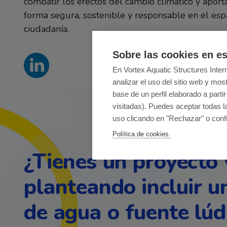
combatir los efectos del cambio climático y apor
forma segura, sostenible y responsable en el espa
ciudadanía.
Sobre las cookies en es
En Vortex Aquatic Structures Intern
analizar el uso del sitio web y mos
base de un perfil elaborado a part
visitadas). Puedes aceptar todas 
uso clicando en "Rechazar" o confi
Política de cookies.
¿Tienes un proyecto 
planteando incluir u
de agua o fuente lúd