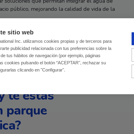
tar soluciones que permitan integrar el agua de
cio público, mejorando la calidad de vida de la
te sitio web
ational Inc. utilizamos cookies propias y de terceros para
trarte publicidad relacionada con tus preferencias sobre la
ir de tus hábitos de navegación (por ejemplo, páginas
las cookies pulsando el botón “ACEPTAR", rechazar su
gurarlas clicando en "Configurar".
y te estás
n parque
ica?