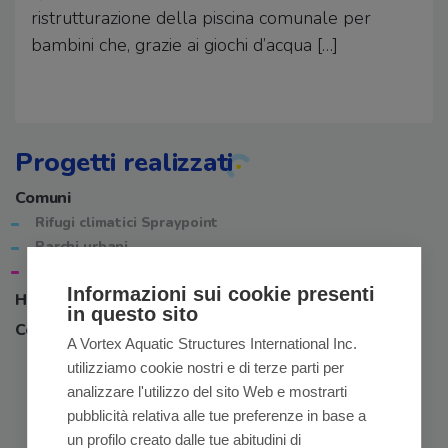
ristrutturazione della piscina comunale per
bambini che, grazie ai giochi d’acqua […]
Progetti realizzati
Comuni
Rifugi climatici Spraypoint
Parchi urbani
Piscine comunali
Informazioni sui cookie presenti
Hotel e Camping
in questo sito
Centri commerciali
A Vortex Aquatic Structures International Inc.
utilizziamo cookie nostri e di terze parti per
analizzare l'utilizzo del sito Web e mostrarti
pubblicità relativa alle tue preferenze in base a
un profilo creato dalle tue abitudini di