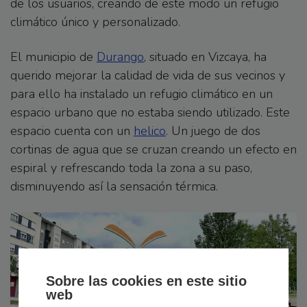
de los usuarios, creando de este modo un refugio
climático único y personalizado.
El municipio de
Durango
, situado en Vizcaya, ha
querido mejorar la calidad de vida de sus vecinos y
para ello ha instalado un refugio climático en un
espacio urbano que no estaba siendo utilizado. Este
espacio cuenta con un
helico
. Un juego de dos
cortinas de agua que se cruzan creando un efecto en
espiral y refrescando toda la zona a su paso,
disminuyendo así la sensación térmica.
Sobre las cookies en este sitio
web