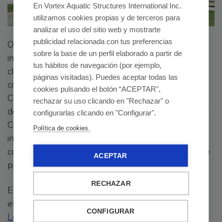
En Vortex Aquatic Structures International Inc.
utilizamos cookies propias y de terceros para
analizar el uso del sitio web y mostrarte
publicidad relacionada con tus preferencias
Otro municipio que ha querido contar con las
sobre la base de un perfil elaborado a partir de
instalaciones de VORTEX para crear su refugio
tus hábitos de navegación (por ejemplo,
climático es
Granollers
. En este caso, Granollers
páginas visitadas). Puedes aceptar todas las
contaba con una fuente ornamental en el Parc del
cookies pulsando el botón “ACEPTAR",
Congost, que con el paso de los años se fue
rechazar su uso clicando en "Rechazar" o
deteriorando y la zona se estaba dejando de utilizar.
configurarlas clicando en "Configurar".
Como respuesta a esto, el ayuntamiento decidió
Política de cookies.
instalar en dicha zona un refugio climático y
convertir el lugar en un espacio de ocio refrescante
ACEPTAR
para todos los vecinos.
RECHAZAR
En este caso, el refugio climático contaba con
elementos acuáticos como
Astra Nº2
,
Frog Nº2
y
CONFIGURAR
Leaf Nº1
. Juegos acuáticos que refrescan a la vez