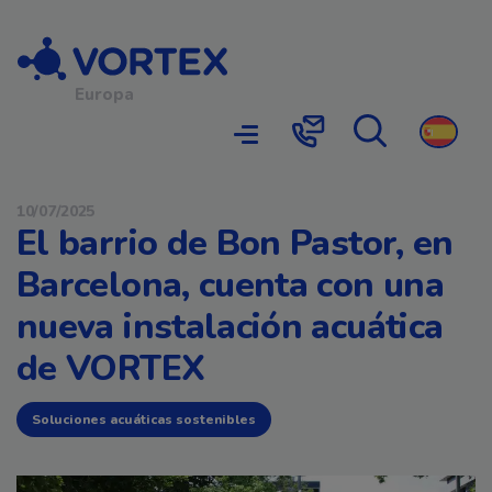
Navegación principal
Europa
Búsqueda
Contacto
10/07/2025
El barrio de Bon Pastor, en
Barcelona, cuenta con una
nueva instalación acuática
de VORTEX
Soluciones acuáticas sostenibles