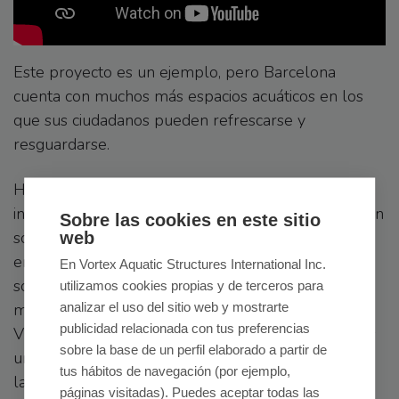
Este proyecto es un ejemplo, pero Barcelona
cuenta con muchos más espacios acuáticos en los
que sus ciudadanos pueden refrescarse y
resguardarse.
Hay que destacar que el departamento de
ingeniería de VORTEX trabaja de forma exclusiva en
Sobre las cookies en este sitio
soluciones técnicas para que los espacios de agua
web
en ciudades como Barcelona, sean seguros,
En Vortex Aquatic Structures International Inc.
sostenibles y gestionables de forma fácil por los
utilizamos cookies propias y de terceros para
analizar el uso del sitio web y mostrarte
medios municipales. Por esta razón, la elección de
publicidad relacionada con tus preferencias
VORTEX para la instalación de soluciones acuáticas
sobre la base de un perfil elaborado a partir de
urbanas, subraya el compromiso de Barcelona con
tus hábitos de navegación (por ejemplo,
la calidad y la eficiencia.
páginas visitadas). Puedes aceptar todas las