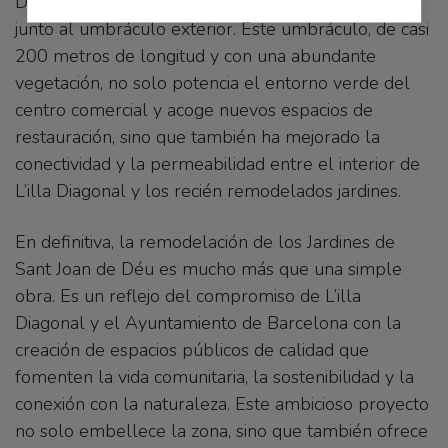
Diagonal ha construido un anfiteatro de 12 niveles
junto al umbráculo exterior. Este umbráculo, de casi
200 metros de longitud y con una abundante
vegetación, no solo potencia el entorno verde del
centro comercial y acoge nuevos espacios de
restauración, sino que también ha mejorado la
conectividad y la permeabilidad entre el interior de
L’illa Diagonal y los recién remodelados jardines.
En definitiva, la remodelación de los Jardines de
Sant Joan de Déu es mucho más que una simple
obra. Es un reflejo del compromiso de L’illa
Diagonal y el Ayuntamiento de Barcelona con la
creación de espacios públicos de calidad que
fomenten la vida comunitaria, la sostenibilidad y la
conexión con la naturaleza. Este ambicioso proyecto
no solo embellece la zona, sino que también ofrece