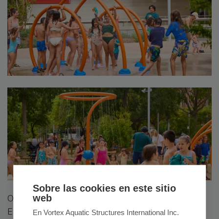
Sobre las cookies en este sitio
web
Otro elemento que encontramos es un
Astra Nº3
.
En este juego acuático, los niños podrán rotar el
En Vortex Aquatic Structures International Inc.