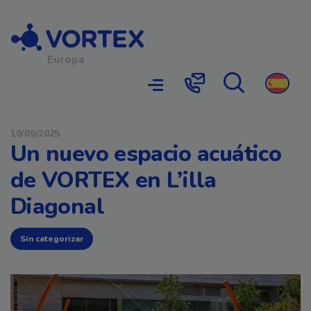
Navegación principal
Europa
Búsqueda
Contacto
10/09/2025
Un nuevo espacio acuático
de VORTEX en L’illa
Diagonal
Sin categorizar