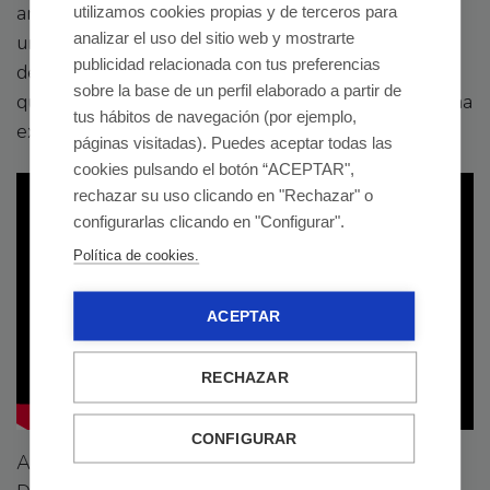
anillo de agua usando la bola
Twirltec
para crear
utilizamos cookies propias y de terceros para
analizar el uso del sitio web y mostrarte
una cortina de agua en espiral. Fomenta el
publicidad relacionada con tus preferencias
desarrollo de habilidades sociales y físicas, a la vez
sobre la base de un perfil elaborado a partir de
que promueve el juego colaborativo a través de una
tus hábitos de navegación (por ejemplo,
experiencia de juego interactivo.
páginas visitadas). Puedes aceptar todas las
cookies pulsando el botón “ACEPTAR",
rechazar su uso clicando en "Rechazar" o
configurarlas clicando en "Configurar".
Política de cookies.
ACEPTAR
RECHAZAR
CONFIGURAR
Además de lo que acabamos de mencionar, L’illa