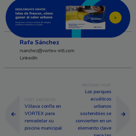
Rafa Sánchez
rsanchez@vortex-intl.com
LinkedIn
Navegación de entradas
PRÓXIMO POST
Los parques
acuáticos
POST ANTERIOR
Villava confía en
urbanos
VORTEX para
sostenibles se
remodelar su
convierten en un
piscina municipal
elemento clave
para las