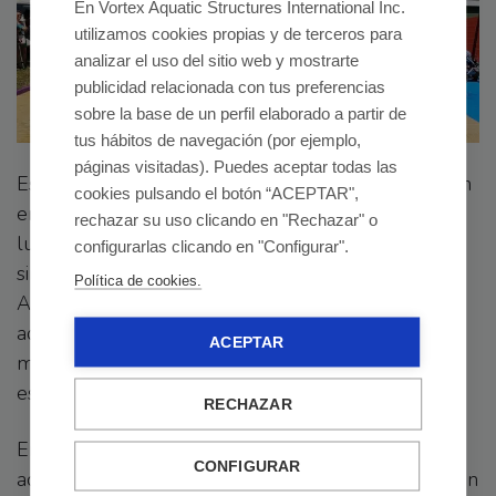
En Vortex Aquatic Structures International Inc.
utilizamos cookies propias y de terceros para
analizar el uso del sitio web y mostrarte
publicidad relacionada con tus preferencias
sobre la base de un perfil elaborado a partir de
tus hábitos de navegación (por ejemplo,
páginas visitadas). Puedes aceptar todas las
Este Splashpad ha sido todo un éxito y ha tenido un
cookies pulsando el botón “ACEPTAR",
enorme impacto en la población al tratarse de un
rechazar su uso clicando en "Rechazar" o
lugar accesible e inclusivo para todos los usuarios,
configurarlas clicando en "Configurar".
sin importar las capacidades físicas de cada uno.
Política de cookies.
Además, este parque acuático sin profundidad se
adapta al entorno y a las necesidades tanto de los
ACEPTAR
municipios como de los vecinos, por lo que es un
espacio totalmente personalizado y único.
RECHAZAR
En definitiva, esta nueva creación de un espacio
CONFIGURAR
acuático en una zona urbana, ha conseguido crear en