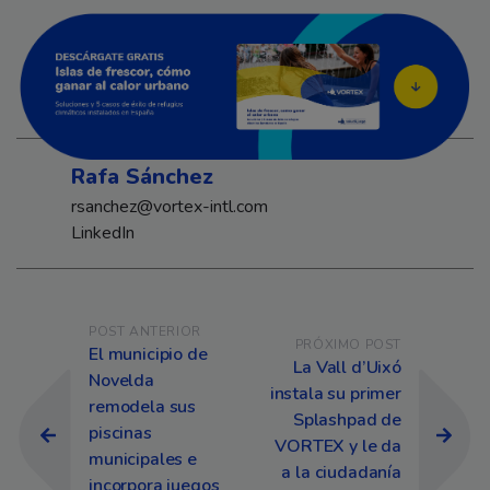
Rafa Sánchez
rsanchez@vortex-intl.com
LinkedIn
Navegación de entradas
POST ANTERIOR
PRÓXIMO POST
El municipio de
La Vall d’Uixó
Novelda
instala su primer
remodela sus
Splashpad de
piscinas
VORTEX y le da
municipales e
a la ciudadanía
incorpora juegos