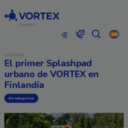
Navegación principal
Europa
Búsqueda
Contacto
23/10/2024
El primer Splashpad
urbano de VORTEX en
Finlandia
Sin categorizar