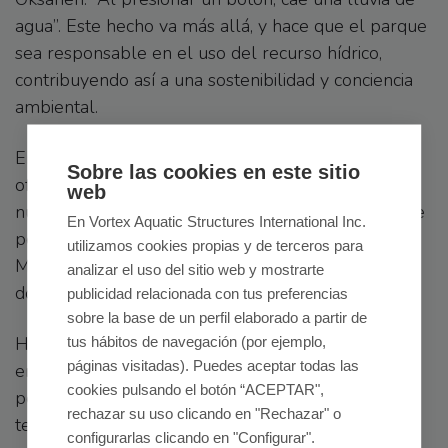
agua”. Este hecho va más allá, y hace que el parque
sea responsable en el uso del recurso hídrico,
contribuyendo así a una sostenibilidad y conciencia
ambiental.
En definitiva, con este proyecto se ha conseguido
Sobre las cookies en este sitio
ofrecer a los ciudadanos de la ciudad de Turku, un
web
nuevo espacio de ocio acuático sostenible en el que
En Vortex Aquatic Structures International Inc.
podrán refrescarse a la vez que divertirse.
utilizamos cookies propias y de terceros para
Mejorando la experiencia del parque Kupittaa al
analizar el uso del sitio web y mostrarte
dotarlo de un valor acuático añadido.
publicidad relacionada con tus preferencias
sobre la base de un perfil elaborado a partir de
Hay que destacar que, este es el primer proyecto
tus hábitos de navegación (por ejemplo,
páginas visitadas). Puedes aceptar todas las
en el que VORTEX y la empresa Puuha colaboran,
cookies pulsando el botón “ACEPTAR",
pero después del éxito y la gran acogida que ha
rechazar su uso clicando en "Rechazar" o
tenido este Splashpad, se inicia una estrecha
configurarlas clicando en "Configurar".