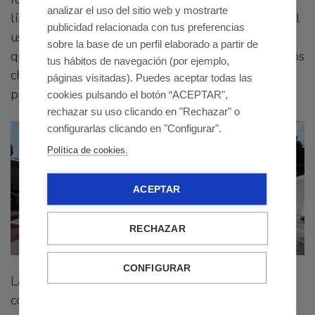
analizar el uso del sitio web y mostrarte
líneas horizontales de agua que rotan 360º y que el
publicidad relacionada con tus preferencias
usuario podrá acelerar o frenar el ritmo como
sobre la base de un perfil elaborado a partir de
quiera mientras que los otros intentarán esquivar los
tus hábitos de navegación (por ejemplo,
chorros de agua. Un juego colaborativo que
páginas visitadas). Puedes aceptar todas las
promueve la comunicación y la interacción.
cookies pulsando el botón “ACEPTAR",
rechazar su uso clicando en "Rechazar" o
configurarlas clicando en "Configurar".
Política de cookies.
ACEPTAR
RECHAZAR
CONFIGURAR
Las áreas de este Splashpad están realizadas en 3
colores distintos: rojizo, arena y verde. Combinando