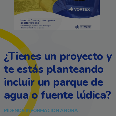
¿Tienes un proyecto y
te estás planteando
incluir un parque de
agua o fuente lúdica?
PÍDENOS INFORMACIÓN AHORA